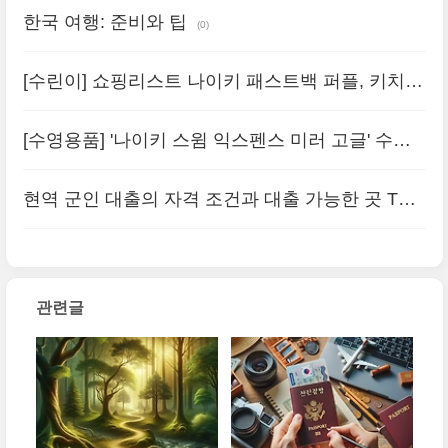
한국 여행: 준비와 팁
(0)
[수린이] 쇼핑리스트 나이키 패스트백 퍼플, 키치피
치 풍선 강아지 수모, 스웨이브 수경 가나스윔구입
[수영용품] '나이키 스윔 익스펜스 미러 고글' 수영
(0)
초보 용품 구매기
(0)
현역 군인 대출의 자격 조건과 대출 가능한 곳 TOP
5 (+ 모바일 및 인터넷) | 한도 | 이자율 | 경험담 | 연
장방법 | NH 뱅크 e-군인 대출 | 군 생활 안정화 자
관련글
금 대출 | 참된 군인을 위한 우대 대출 | ..
(0)