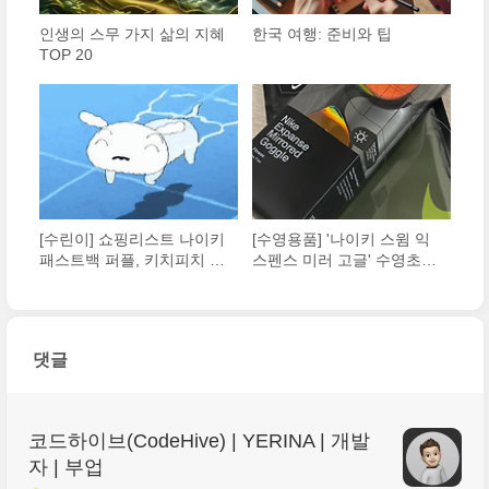
인생의 스무 가지 삶의 지혜
한국 여행: 준비와 팁
TOP 20
[수린이] 쇼핑리스트 나이키
[수영용품] '나이키 스윔 익
패스트백 퍼플, 키치피치 풍
스펜스 미러 고글' 수영초보
선 강아지 수모, 스웨이브
용품 구매기
수경 가나스윔구입
댓글
코드하이브(CodeHive) | YERINA | 개발
자 | 부업