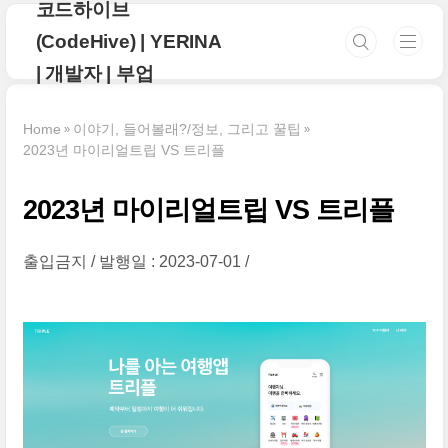
코드하이브
본문 바로가기
(CodeHive) | YERINA
| 개발자 | 부업
Home
이야기, 들어볼래?/정보, 그리고 꿀팁
2023년 마이리얼트립 VS 트리플
2023년 마이리얼트립 VS 트리플
출입금지
발행일 : 2023-07-01