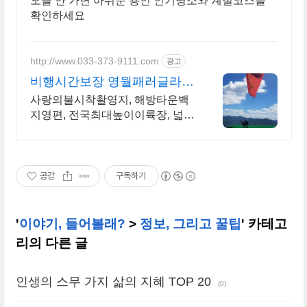
오늘 안 가면 아쉬운 용인 인기명소와 계절코스를
확인하세요
http://www.033-373-9111.com
광고
비행시간보장 영월패러글라이
딩
사랑의불시착촬영지, 해방타운백
지영편, 전국최대높이이륙장, 넓은
전용활공장사용,
공감
구독하기
'
이야기, 들어볼래?
>
정보, 그리고 꿀팁
' 카테고
리의 다른 글
인생의 스무 가지 삶의 지혜 TOP 20
(0)