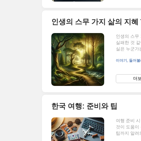
습과 머 .. 별반
인생의 스무 가지 삶의 지혜 T
인생의 스무 
실패한 것 같
실은 누군가는
이기는 것이다
이야기, 들어볼
그말둘까 하는
다는 하루하루
지금의 나를 
더보
다. 열. 좋
보여도 시간이
한국 여행: 준비와 팁
여행 준비 시
것이 도움이
팁까지 알려드
분의 국가에서