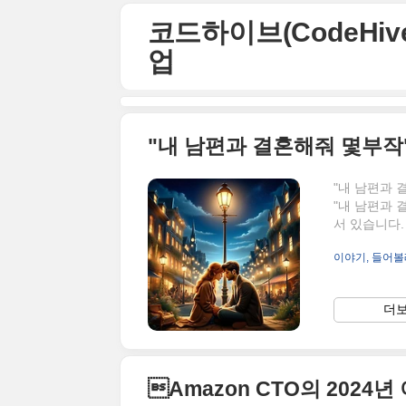
본문 바로가기
코드하이브(CodeHive)
업
"내 남편과 결혼해줘 몇부작
"내 남편과 
"내 남편과
서 있습니다
은 관심을 받
이야기, 들어볼
이 가장 궁금
과 같습니다:
해줘 재방송 
더보
과 결혼해줘 
편과 결혼해줘
Amazon CTO의 2024