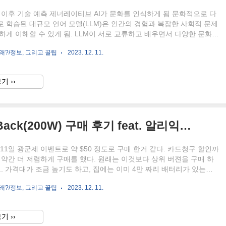
그 이후 기술 예측 제너레이티브 AI가 문화를 인식하게 됨 문화적으로 다
 학습된 대규모 언어 모델(LLM)은 인간의 경험과 복잡한 사회적 문제
하게 이해할 수 있게 됨. LLM이 서로 교류하고 배우면서 다양한 문화적
로 복잡한 사회적 문제를 더욱 미묘하게 이해할 수 있게 될 것. 이러한
래?/정보, 그리고 꿀팁
2023. 12. 11.
 모델이 기술과 같은 분야의 광범위한 주제에 대해 더욱 강력하고 기술
 대응을 제공하도록 보장할 것. FemTech가 마침내 도약 펨테크에 대
급증하고, 의료 서비스가 하이브리드화되고, 풍부한 데이터를 통해 진단
기 ››
료 결과가 개선되면서 여성 의료는 변곡점에 도달했음. 펨테크의 부상은
택을 주는 것이 아니라 전체 의료 시스템에..
Anker 20,000mAh Power Back(200W) 구매 후기 feat. 알리익스프레스
 11일 광군제 이벤트로 약 $50 정도로 구매 한거 같다. 카드청구 할인까
 약간 더 저렴하게 구매를 했다. 원래는 이것보다 상위 버젼을 구매 하
.. 가격대가 조금 높기도 하고, 집에는 이미 4만 짜리 배터리가 있는데,
무겁고 해서 외부로 가지고 나갈때는 큰 마을 먹고 가야 하기 때문에..
래?/정보, 그리고 꿀팁
2023. 12. 11.
다 적은 용량으로 구매를 하였다. 사실 구매를 결정하게 된 계기는 맥
 수 있는 충분한 W를 제공 해주기 때문에.. 근데 용량이 2만 밖에 안되
.. 무언가를 해야할 때나 사용하지... 딱히 맥북에는 사용할일이 과연 있
기 ››
.......ㅋㅋㅋ 그럼 왜 산거지?....... 제품은 뒷모습은 보통의 전자제품 모