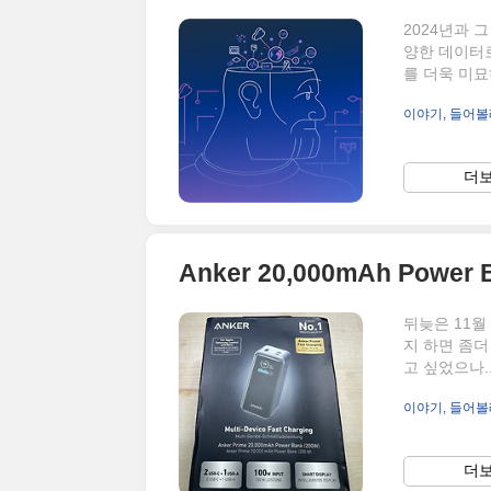
2024년과 
양한 데이터로
를 더욱 미묘
관점을 바탕으
이야기, 들어볼
발전은 또한
적으로 정확한
한 투자가 
더보
과 환자 치
여성에게만 혜
뒤늦은 11월
지 하면 좀더
고 싶었으나.
사실상 너무 
이야기, 들어볼
이번에는 그보
북을 충분 할
서 급박하게 
더보
을까 싶다...