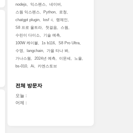
nodejs
익스펜스
네이버
스웜 익스펜스
Python
로청
chatgpt plugin
losf -i
랭체인
S8 프로 울트라
첫걸음
스웜
수린이 다이소
기술 예측
100W 케이블
1s b116
S8 Pro Ultra
수영
langchain
가을 타나 봐
가나스웜
2024년 예측
이문세
노을
bs-010
Ai
카엔스토브
전체 방문자
오늘 :
어제 :