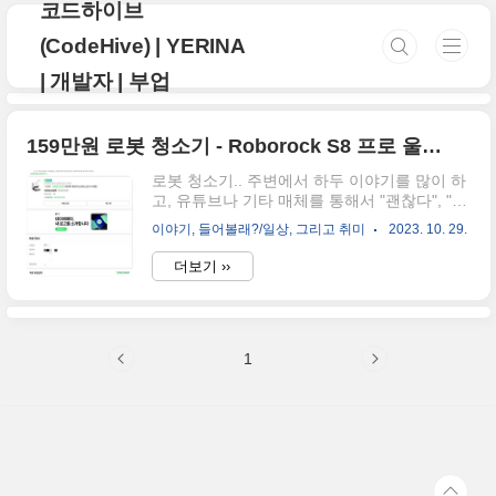
코드하이브
본문 바로가기
(CodeHive) | YERINA
| 개발자 | 부업
159만원 로봇 청소기 - Roborock S8 프로 울트라 간략 후기
로봇 청소기.. 주변에서 하두 이야기를 많이 하
고, 유튜브나 기타 매체를 통해서 "괜찮다", "좋
다" 등등 많은 이야기가 있어서 궁금했지만..
이야기, 들어볼래?/일상, 그리고 취미
2023. 10. 29.
과연 좋은가? 얼마나 도움이 될려나? 해서 구
매를 미루고 있었고, 가격도 나름 하기에 구매
더보기 ››
를 망설이다가 언제 이런 제품을 사서 써보겠
는가 싶어서 동일 기능을 제공 하는 샤오미 제
품이 아닌 로보락 Roborock S8 프로 울트라를
구매 하였다. 거대한 박스를 보고 놀라지 아니
1
할 수 없었다. 왜 이렇게 큰건가? 싶었다... 구
성품을 꺼내고서는 그나마? 부피가 줄었지만..
상당히 큰 부피를 차지 하고 있다. 고양이가..
탐색전을 벌인다.. 고양이 털 제거와 머리카락
등등 가벼운 먼지를 자동으로 치움으로써 많은
이점이 있다는걸 .. 로봇 청소기를 구매 하고 나
서 알았다..