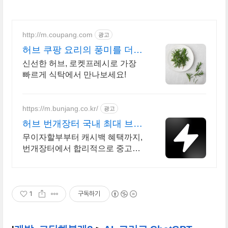
http://m.coupang.com
광고
허브 쿠팡 요리의 풍미를 더하
는 향긋함
신선한 허브, 로켓프레시로 가장
빠르게 식탁에서 만나보세요!
https://m.bunjang.co.kr/
광고
허브 번개장터 국내 최대 브랜
드 중고거래
무이자할부부터 캐시백 혜택까지,
번개장터에서 합리적으로 중고거
래 하세요 전국 각지에서 올라오는
전국구 최다 상품 매일 10만 개 이
상의 신규 상품 업로드
1
구독하기