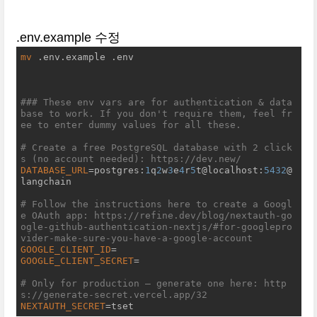
.env.example 수정
mv
 .env.example .env

### These env vars are for authentication & data
base to work. If you don't require them, feel fr
ee to enter dummy values for all these.
# Create a free PostgreSQL database with 2 click
s (no account needed): https://dev.new/
DATABASE_URL
=postgres:
1
q
2
w
3
e
4
r
5
t@localhost:
5432
@
langchain

# Follow the instructions here to create a Googl
e OAuth app: https://refine.dev/blog/nextauth-go
ogle-github-authentication-nextjs/#for-googlepro
vider-make-sure-you-have-a-google-account
GOOGLE_CLIENT_ID
GOOGLE_CLIENT_SECRET
=

# Only for production – generate one here: http
s://generate-secret.vercel.app/32
NEXTAUTH_SECRET
=tset