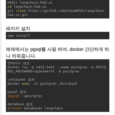
cd
 langchain-hub-ui

git 
clone
 https://github.com/FanaHOVA/langchain-
hub-ui.git
패지키 설치
npm install
예제에서는 pgsql를 사용 하여, docker 간단하게 하
나 띄워줍니다.
컨테이너 생성

docker run -p 5432:5432 --name postgres -e POSTG
RES_PASSWORD=1q2w3e4r5t -d postgres

container 접속

docker 
exec
 -it postgres /bin/bash

$pgsql
 -upostgres

$create
 databases langchain