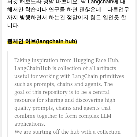
저것 해보느라 정말 바쁘네요. 딱 Langchain에 대
해서만 학습이나 연구를 하면 괜찮은데... 다른업무
까지 병행하면서 하는건 정말이지 힘든 일인듯 합
니다.
랭체인 허브(langchain hub)
Taking inspiration from Hugging Face Hub,
LangChainHub is collection of all artifacts
useful for working with LangChain primitives
such as prompts, chains and agents. The
goal of this repository is to be a central
resource for sharing and discovering high
quality prompts, chains and agents that
combine together to form complex LLM
applications.
We are starting off the hub with a collection