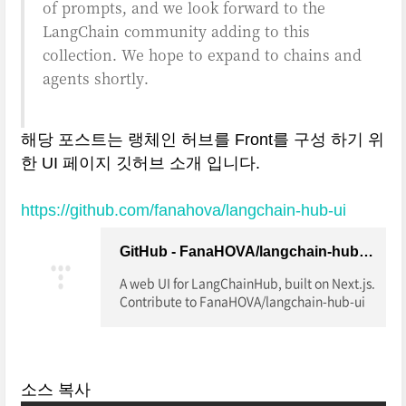
of prompts, and we look forward to the
LangChain community adding to this
collection. We hope to expand to chains and
agents shortly.
해당 포스트는 랭체인 허브를 Front를 구성 하기 위
한 UI 페이지 깃허브 소개 입니다.
https://github.com/fanahova/langchain-hub-ui
GitHub - FanaHOVA/langchain-hub-ui: A web UI for LangChainHub, built on Next.js
A web UI for LangChainHub, built on Next.js.
Contribute to FanaHOVA/langchain-hub-ui
development by creating an account on Git
Hub.
소스 복사