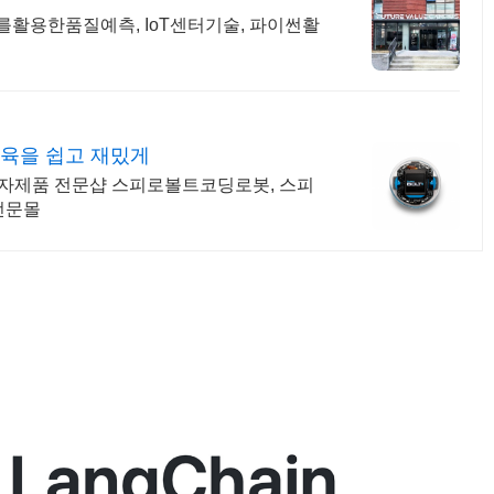
를활용한품질예측, IoT센터기술, 파이썬활
육을 쉽고 재밌게
 전자제품 전문샵 스피로볼트코딩로봇, 스피
전문몰