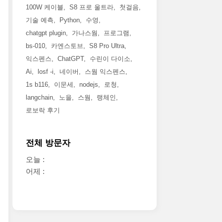
100W 케이블
S8 프로 울트라
첫걸음
기술 예측
Python
수영
chatgpt plugin
가나스웜
프로그램
bs-010
카엔스토브
S8 Pro Ultra
익스펜스
ChatGPT
수린이 다이소
Ai
losf -i
네이버
스웜 익스펜스
1s b116
이문세
nodejs
로청
langchain
노을
스웜
랭체인
로보락 후기
전체 방문자
오늘 :
어제 :