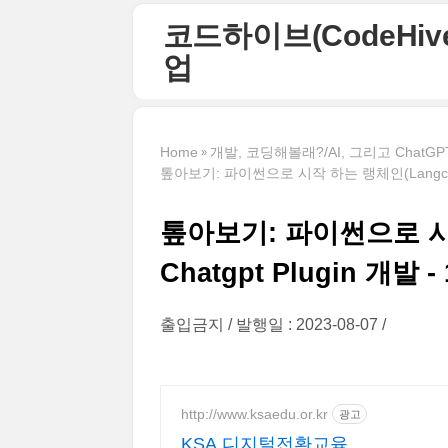
본문 바로가기
코드하이브(CodeHive)
업
Home
개발, 코딩해볼래?/AI, 그리고 ChatGPT,
톺아보기: 파이썬으로 시작 하는 랭체인(Langchain)
톺아보기: 파이썬으로 시작
Chatgpt Plugin 개발 - 
출입금지
발행일 : 2023-08-07
http://www.ksaedu.or.kr
광고
KSA 디지털전환교육