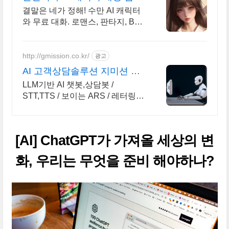
없는 자유대화
결말은 네가 정해! 수만 AI 캐릭터
와 무료 대화. 로맨스, 판타지, BL
까지. 크리에이터를 위한 통큰 리
워드 지급!
http://gmission.co.kr/
광고
AI 고객상담솔루션 지미션 생
성형AI 기반 솔루션 개발
LLM기반 AI 챗봇,상담봇 /
STT,TTS / 보이는 ARS / 레터링
서비스
[AI] ChatGPT가 가져올 세상의 변
화, 우리는 무엇을 준비 해야하나?