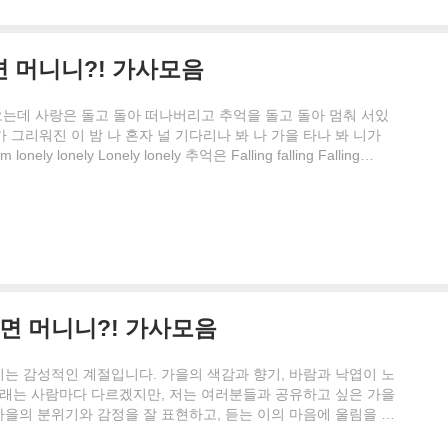
구매 하고 나서 알았다..
놀면 머니니?! 가사모음
아오는데 사랑은 돌고 돌아 떠나버리고 추억을 돌고 돌아 멈춰 서있
가 그리워진 이 밤 나 혼자 널 기다리나 봐 나 가을 타나 봐 니가
 lonely Lonely lonely 추억은 Falling falling Falling
오는 난 가을 타나 봐 내 곁을 스쳐가는 많은 사람들 뭘 해도 채워지지
 계절이 왔나 봐 나 가을 타나 봐 니가 그리워진 이 밤 나 혼자
밤 나 혼자서 가을 타나 봐 Baby I'm ..
 놀면 머니니?! 가사모음
는 감성적인 계절입니다. 가을의 색감과 향기, 바람과 낙엽이 노
노래는 사람마다 다르겠지만, 저는 여러분들과 공유하고 싶은 가을
 가을의 분위기와 감정을 잘 표현하고, 듣는 이의 마음에 울림을 주
는 다음과 같습니다. 노을 : 붙잡고도 헤어지자고 너무 힘들다고 더