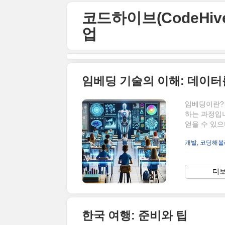
본문 바로가기
코드하이브(CodeHive)
업
임베딩이란? 
하는 과정입
얻을 수 있
(예: 300,
개발, 코딩해볼래?
원 공간의 
위치를 통해
콘텐츠의 의미
더보
개념 등 다양
람은 없지만,
한국 여행: 준비와 팁