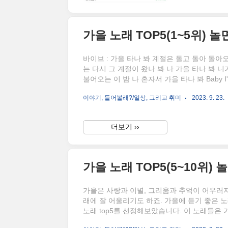
봇 청소기를 
가을 노래 TOP5(1~5위) 
바이브 : 가을 타나 봐 계절은 돌고 돌아 돌
는 다시 그 계절이 왔나 봐 나 가을 타나 봐 니
불어오는 이 밤 나 혼자서 가을 타나 봐 Baby I'm lonely
falling 아무리 멀리 멀리 떠나 보내도 돌아
이야기, 들어볼래?/일상, 그리고 취미
2023. 9. 23.
않는 시간들 아무리 잊어봐도 짙어져 가는 외로운
널 기다리나 봐 나 가을 타나 봐 니가 불어오는 이 
더보기 ››
가을 노래 TOP5(5~10위)
가을은 사랑과 이별, 그리움과 추억이 어우러지
래에 잘 어울리기도 하죠. 가을에 듣기 좋은 
노래 top5를 선정해보았습니다. 이 노래들은
는 곡들입니다. 가을에 듣기 좋은 노래 top5