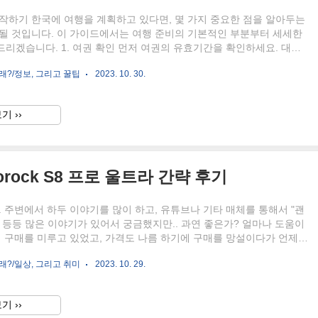
작하기 한국에 여행을 계획하고 있다면, 몇 가지 중요한 점을 알아두는
 될 것입니다. 이 가이드에서는 여행 준비의 기본적인 부분부터 세세한
리겠습니다. 1. 여권 확인 먼저 여권의 유효기간을 확인하세요. 대부
는 입국 시 여권의 유효기간이 최소 6개월 이상 남아 있어야 합니다.
래?/정보, 그리고 꿀팁
2023. 10. 30.
구사항 대부분의 국가에서는 한국 방문 시 비자가 필요하지 않지만, 일부
비자가 필요할 수 있습니다. 한국 대사관 또는 공식 웹사이트에서 비자
인하세요. 3. 건강 및 예방접종 여행 전 건강 상태를 확인하고 필요한
기 ››
는 것이 좋습니다. 특히, 일부 지역에서는 특정 질병에 대한 예방접종
 있으므로, 건강 관련 정보를 미리 확인하세요..
orock S8 프로 울트라 간략 후기
. 주변에서 하두 이야기를 많이 하고, 유튜브나 기타 매체를 통해서 "괜
다" 등등 많은 이야기가 있어서 궁금했지만.. 과연 좋은가? 얼마나 도움이
 구매를 미루고 있었고, 가격도 나름 하기에 구매를 망설이다가 언제
사서 써보겠는가 싶어서 동일 기능을 제공 하는 샤오미 제품이 아닌 로
래?/일상, 그리고 취미
2023. 10. 29.
rock S8 프로 울트라를 구매 하였다. 거대한 박스를 보고 놀라지 아니 할
왜 이렇게 큰건가? 싶었다... 구성품을 꺼내고서는 그나마? 부피가 줄었
히 큰 부피를 차지 하고 있다. 고양이가.. 탐색전을 벌인다.. 고양이 털 제
기 ››
등등 가벼운 먼지를 자동으로 치움으로써 많은 이점이 있다는걸 .. 로