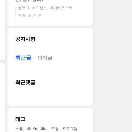
블로그, 애드센스, 네이버포스트
투자, 코.주.부
공지사항
최근글
인기글
최근댓글
태그
스웜
S8 Pro Ultra
로청
프로그램