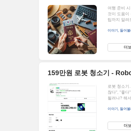
여행 준비 시
것이 도움이
팁까지 알려드
분의 국가에서
이야기, 들어볼
2. 비자 요
국가에서는 
요구사항을 확
더보
예방접종을 받
이 필요할 수
159만원 로봇 청소기 - Rob
로봇 청소기.
찮다", "좋
될려나? 해서
이런 제품을 
이야기, 들어볼
보락 Robo
수 없었다. 
지만.. 상당
더보
거와 머리카락