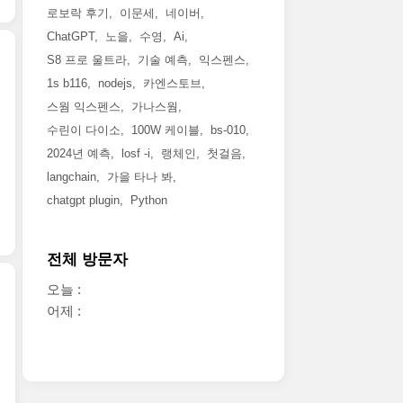
로보락 후기
이문세
네이버
ChatGPT
노을
수영
Ai
S8 프로 울트라
기술 예측
익스펜스
1s b116
nodejs
카엔스토브
스웜 익스펜스
가나스웜
수린이 다이소
100W 케이블
bs-010
2024년 예측
losf -i
랭체인
첫걸음
langchain
가을 타나 봐
chatgpt plugin
Python
전체 방문자
오늘 :
어제 :