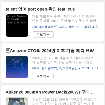
고려거란전쟁의 역사, 주요 인물, 문화적 영향,
그리고 현대에 재현된 드라마와 영화 등을 통
해 이 사건이 오늘날까지 어떻게 기억되고 있
telent 없이 port open 확인 feat. curl
는지를 탐구할 것입니다. 고려거란전쟁의 배경
개요 개발자람녀 한번쯤은 내가 만든 웹등의
과 역사적 사건의 전개 주요 인물: 고려 현종,
연결 문제롬 port가 문제 없는지 무조건 확인을
서희, 강감찬, 천추태후, 양규 등 문화적 영향:
해보았을것이다. 보통 본인이 사용하는 노트북
고려거란전쟁을 다룬 드라마, 영화, OST, 그리
개발, 코딩해볼래?/IT, 그리고 잡학다식
2024. 2. 7.
이나 PC 맥 등에서는 대부분 telent이나 기타
고 OTT 플랫폼에서의 재방송과 시청률 현대에
여러 유틸리티들이 있어서 편하게 작업을 했을
의 재현: 넷플릭스와 같은 OTT 플랫폼에서의
더보기 ››
것인다. 간혹은 리눅스 서버나, 타인의 컴퓨터
고증 및 재방송, 고려거란전쟁의 현..
에서 봐줄때 .. telent이 없는 상황을 맞딱들일
수 있다. 그렇다고 윈도우에서 설치 하자니 먼
가 다른 작업을 해야하고, 리눅스의 경우는 설
Amazon CTO의 2024년 이후 기술 예측 요약
치를 못 하는 상황이거나 docker 환경에서 제
2024년과 그 이후 기술 예측 제너레이티브 AI
한적인 상황에서는 설치 조차 못 하니까.. 그때
가 문화를 인식하게 됨 문화적으로 다양한 데
는 아래와 같은 방법은 port가 열렸는지 확인
이터로 학습된 대규모 언어 모델(LLM)은 인간
할 수 있다. curl 확인 방법 $ curl -v
이야기, 들어볼래?/정보, 그리고 꿀팁
2023. 12. 11.
의 경험과 복잡한 사회적 문제를 더욱 미묘하
telnet://ip:port 실습 연결이 성공되면
게 이해할 수 있게 됨. LLM이 서로 교류하고 배
Connected to 라고 표시되고, 연결이 ..
더보기 ››
우면서 다양한 문화적 관점을 바탕으로 복잡한
사회적 문제를 더욱 미묘하게 이해할 수 있게
될 것. 이러한 발전은 또한 모델이 기술과 같은
분야의 광범위한 주제에 대해 더욱 강력하고
Anker 20,000mAh Power Back(200W) 구매 후기 feat. 알리익스프레스
기술적으로 정확한 대응을 제공하도록 보장할
뒤늦은 11월 11일 광군제 이벤트로 약 $50 정
것. FemTech가 마침내 도약 펨테크에 대한 투
도로 구매 한거 같다. 카드청구 할인까지 하면
자가 급증하고, 의료 서비스가 하이브리드화되