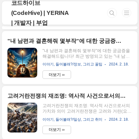
코드하이브
본문 바로가기
(CodeHive) | YERINA
| 개발자 | 부업
"내 남편과 결혼해줘 몇부작"에 대한 궁금증을 해결해드립니다!
"내 남편과 결혼해줘 몇부작"에 대한 궁금증을
해결해드립니다! 최근 방영되고 있는 "내 남편
과 결혼해줘 몇부작"은 많은 시청자들의 마음
이야기, 들어볼래?/정보, 그리고 꿀팁
2024. 2. 18.
을 사로잡으며 화제의 중심에 서 있습니다. 이
드라마는 그 독특한 스토리라인과 매력적인 등
더보기 ››
장인물들로 인해 많은 관심을 받고 있습니다.
본 글에서는 이 드라마의 전반적인 개요와 함
께, 시청자들이 가장 궁금해하는 여러 요소들
을 다룰 예정입니다. 우리가 다룰 주요 내용은
고려거란전쟁의 재조명: 역사적 사건으로서의 가치와 의미
다음과 같습니다: 내 남편과 결혼해줘 결말 내
고려거란전쟁의 재조명: 역사적 사건으로서의
남편과 결혼해줘 다시보기 내 남편과 결혼 해
가치와 의미 고려거란전쟁은 고려와 거란(요나
줘 재방송 편성표 내 남편과 결혼해줘 더쿠 내
라) 사이에 벌어진 일련의 전쟁을 의미합니다.
남편과 결혼 해줘 등장인물 내남편과 결혼해줘
이야기, 들어볼래?/일상, 그리고 취미
2024. 2. 18.
이 전쟁은 고려 현종 시대에 발생하여 한반도
보아 내 남편과 결혼 해줘 웹툰 보기 내 남편과
의 역사뿐만 아니라 동아시아 지역의 국제 관
결혼해줘 편성표 내 남편과 결혼해줘 드라마
더보기 ››
계에도 큰 영향을 미쳤습니다. 본 기사에서는
결혼해 주세요 이 글을 통해 "내 남편과..