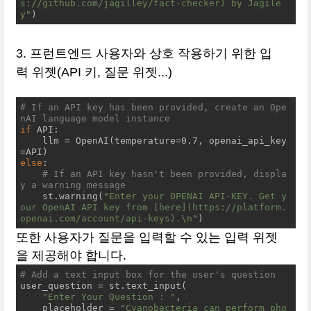
s://github.com/jagilley/fact-checker) by Jagile
y"
)
3. 프런트엔드 사용자와 상호 작용하기 위한 입
력 위젯(API 키, 질문 위젯...)
# If an API key has been provided, create an Ope
nAI language model instance
if
 API:

    llm = OpenAI(temperature=0.7, openai_api_key
else
:

# If an API key hasn't been provided, displa
y a warning message
    st.warning(
"Enter your OPENAI API-KEY. Get y
our OpenAI API key from [here](https://platform.
openai.com/account/api-keys).\n"
)
또한 사용자가 질문을 입력할 수 있는 입력 위젯
을 제공해야 합니다.
# Add a text input box for the user's question
user_question = st.text_input(

"Enter Your Question : "
,

    placeholder = 
"Cyanobacteria can perform pho