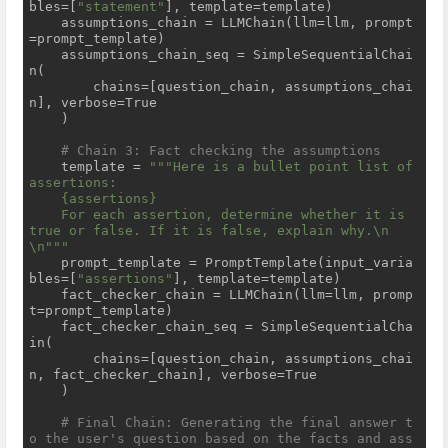
bles=[
"statement"
], template=template)

    assumptions_chain = LLMChain(llm=llm, prompt
=prompt_template)

    assumptions_chain_seq = SimpleSequentialChai
n(

        chains=[question_chain, assumptions_chai
n], verbose=True

    )

# Chain 3: Fact checking the assumptions
    template = 
""
"Here is a bullet point list of 
assertions:

    {assertions}

    For each assertion, determine whether it is 
true or false. If it is false, explain why.\n
\n"
""
    prompt_template = PromptTemplate(input_varia
bles=[
"assertions"
], template=template)

    fact_checker_chain = LLMChain(llm=llm, promp
t=prompt_template)

    fact_checker_chain_seq = SimpleSequentialCha
in(

        chains=[question_chain, assumptions_chai
n, fact_checker_chain], verbose=True

    )

# Final Chain: Generating the final answer t
o the user's question based on the facts and ass