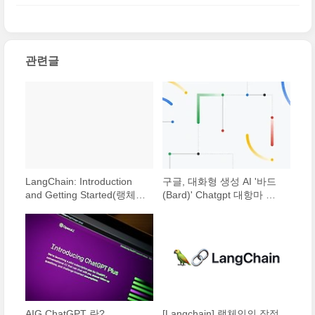
트
(0)
관련글
LangChain: Introduction
구글, 대화형 생성 AI '바드
and Getting Started(랭체인
(Bard)' Chatgpt 대항마 될
소개 및 시작하기)
수 있을까?
AIG ChatGPT 란?
[Langchain] 랭체인의 장점