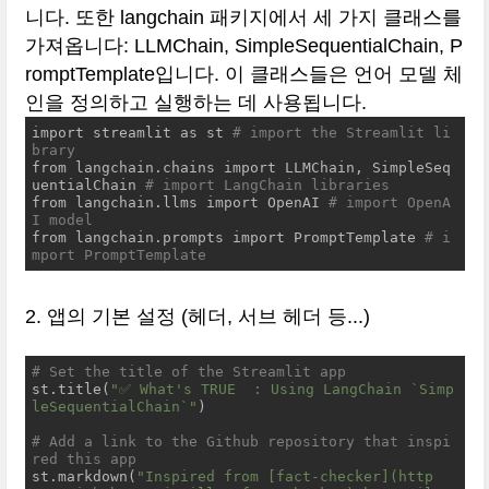
니다. 또한 langchain 패키지에서 세 가지 클래스를
가져옵니다: LLMChain, SimpleSequentialChain, P
romptTemplate입니다. 이 클래스들은 언어 모델 체
인을 정의하고 실행하는 데 사용됩니다.
import streamlit as st 
# import the Streamlit li
brary
from langchain.chains import LLMChain, SimpleSeq
uentialChain 
# import LangChain libraries
from langchain.llms import OpenAI 
# import OpenA
I model
from langchain.prompts import PromptTemplate 
# i
mport PromptTemplate
2. 앱의 기본 설정 (헤더, 서브 헤더 등...)
# Set the title of the Streamlit app
st.title(
"✅ What's TRUE  : Using LangChain `Simp
leSequentialChain`"
)

# Add a link to the Github repository that inspi
red this app
st.markdown(
"Inspired from [fact-checker](http