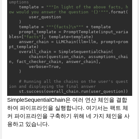
umptions
    template = 
""
"In light of the above facts, h
ow would you answer the question '{}'"
""
.format(

        user_question

    )

    template = 
""
"{facts}\n"
""
 + template

    prompt_template = PromptTemplate(input_varia
bles=[
"facts"
], template=template)

    answer_chain = LLMChain(llm=llm, prompt=prom
pt_template)

    overall_chain = SimpleSequentialChain(

        chains=[question_chain, assumptions_chai
n, fact_checker_chain, answer_chain],

        verbose=True,

    )

# Running all the chains on the user's quest
ion and displaying the final answer
    st.success(overall_chain.run(user_question))
SimpleSequentialChain은 여러 연산 체인을 결합
하여 파이프라인을 실행합니다. 여기서는 팩트 체
커 파이프라인을 구축하기 위해 네 가지 체인을 사
용하고 있습니다.