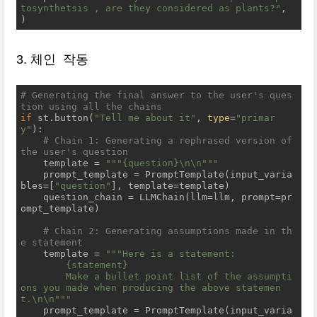
tosynthetsis , are they considered as plants?"
,

)
3. 체인 작동
# Generating the final answer to the user's ques
tion using all the chains
if
 st.button(
"Tell me about it"
, 
type
=
"primar
y"
):

# Chain 1: Generating a rephrased version of 
the user's question
    template = 
""
"{question}\n\n"
""
    prompt_template = PromptTemplate(input_varia
bles=[
"question"
], template=template)

    question_chain = LLMChain(llm=llm, prompt=pr
ompt_template)

# Chain 2: Generating assumptions made in th
e statement
    template = 
""
"Here is a statement:

        {statement}

        Make a bullet point list of the assumpti
ons you made when producing the above statemen
t.\n\n"
""
    prompt_template = PromptTemplate(input_varia